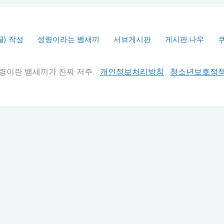
글) 작성
성령이라는 뱀새끼
서브게시판
게시판.나우
실추적" 성령이란 뱀새끼가 진짜 저주.
개인정보처리방침
청소년보호정