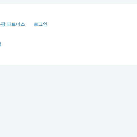
쿠팡 파트너스
로그인
책