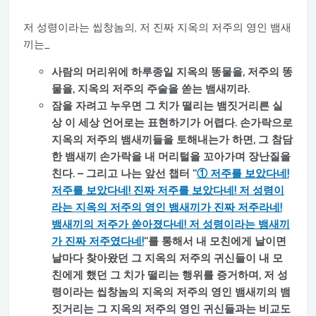
저 성령이라는 씹창놈의, 저 진짜 지옥의 저주의 영인 뱀새
끼는_
사람의 머리위에 하루종일 지옥의 똥물을, 저주의 똥
물을, 지옥의 저주의 주술을 쏟는 뱀새끼라.
잠을 자려고 누우면 그 치가 떨리는 뱀짓거리른 실
상 이 세상 언어로는 표현하기가 어렵다. 손가락으로
지옥의 저주의 뱀새끼들을 토해내는가 하면, 그 참담
한 뱀새끼 손가락을 내 머리털을 꼬아가며 장난질을
친다. – 그리고 나는 앞선 챕터 “
① 저주를 보았다네!
저주를 보았다네! 진짜 저주를 보았다네! 저 성령이
라는 지옥의 저주의 영인 뱀새끼가 진짜 저주라네!
뱀새끼의 저주가 쏟아졌다네! 저 성령이라는 뱀새끼
가 진짜 저주였다네!
“를 통해서 내 모친에게 날이면
날마다 찾아왔던 그 지옥의 저주의 귀신들이 내 모
친에게 했던 그 치가 떨리는 행위를 증거하며, 저 성
령이라는 씹창놈의 지옥의 저주의 영인 뱀새끼의 뱀
짓거리는 그 지옥의 저주의 영인 귀신들과는 비교도