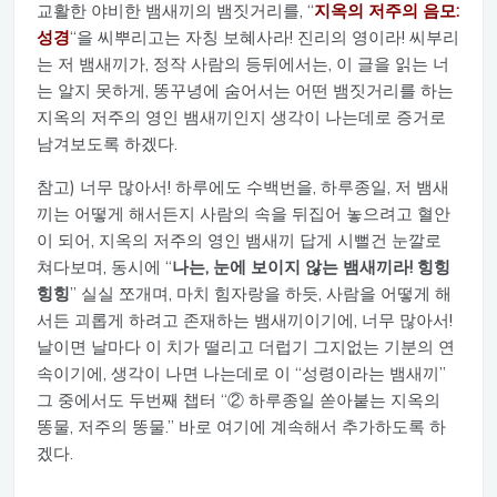
교활한 야비한 뱀새끼의 뱀짓거리를, “
지옥의 저주의 음모:
성경
“을 씨뿌리고는 자칭 보혜사라! 진리의 영이라! 씨부리
는 저 뱀새끼가, 정작 사람의 등뒤에서는, 이 글을 읽는 너
는 알지 못하게, 똥꾸녕에 숨어서는 어떤 뱀짓거리를 하는
지옥의 저주의 영인 뱀새끼인지 생각이 나는데로 증거로
남겨보도록 하겠다.
참고) 너무 많아서! 하루에도 수백번을, 하루종일, 저 뱀새
끼는 어떻게 해서든지 사람의 속을 뒤집어 놓으려고 혈안
이 되어, 지옥의 저주의 영인 뱀새끼 답게 시뻘건 눈깔로
쳐다보며, 동시에 “
나는, 눈에 보이지 않는 뱀새끼라! 힝힝
힝힝
” 실실 쪼개며, 마치 힘자랑을 하듯, 사람을 어떻게 해
서든 괴롭게 하려고 존재하는 뱀새끼이기에, 너무 많아서!
날이면 날마다 이 치가 떨리고 더럽기 그지없는 기분의 연
속이기에, 생각이 나면 나는데로 이 “성령이라는 뱀새끼”
그 중에서도 두번째 챕터 “② 하루종일 쏟아붙는 지옥의
똥물, 저주의 똥물.” 바로 여기에 계속해서 추가하도록 하
겠다.