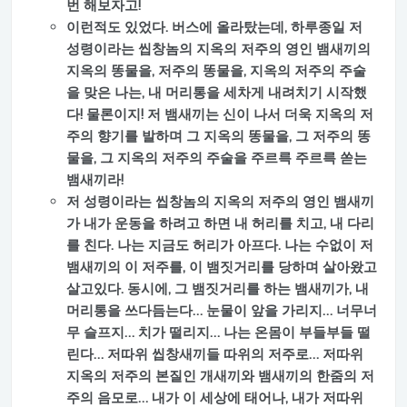
번 해보자고!
이런적도 있었다. 버스에 올라탔는데, 하루종일 저
성령이라는 씹창놈의 지옥의 저주의 영인 뱀새끼의
지옥의 똥물을, 저주의 똥물을, 지옥의 저주의 주술
을 맞은 나는, 내 머리통을 세차게 내려치기 시작했
다! 물론이지! 저 뱀새끼는 신이 나서 더욱 지옥의 저
주의 향기를 발하며 그 지옥의 똥물을, 그 저주의 똥
물을, 그 지옥의 저주의 주술을 주르륵 주르륵 쏟는
뱀새끼라!
저 성령이라는 씹창놈의 지옥의 저주의 영인 뱀새끼
가 내가 운동을 하려고 하면 내 허리를 치고, 내 다리
를 친다. 나는 지금도 허리가 아프다. 나는 수없이 저
뱀새끼의 이 저주를, 이 뱀짓거리를 당하며 살아왔고
살고있다. 동시에, 그 뱀짓거리를 하는 뱀새끼가, 내
머리통을 쓰다듬는다… 눈물이 앞을 가리지… 너무너
무 슬프지… 치가 떨리지… 나는 온몸이 부들부들 떨
린다… 저따위 씹창새끼들 따위의 저주로… 저따위
지옥의 저주의 본질인 개새끼와 뱀새끼의 한줌의 저
주의 음모로… 내가 이 세상에 태어나, 내가 저따위