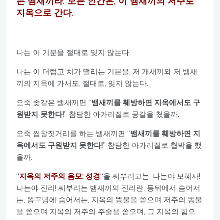
는 뱀새끼라. 모든 인간은, 이 뱀새끼의 저주로
지옥으로 간다.
나는 이 기분을 절대로 잊지 않는다.
나는 이 더럽고 치가 떨리는 기분을, 저 개새끼와 저 뱀새
끼의 지옥에 가서도, 절대로, 잊지 않는다.
오죽 좆같은 뱀새끼면 “
뱀새끼를 훼방하면 지옥에서도 구
원받지 못한다!
” 참담한 아가리질로 공갈을 쳤을까.
오죽 씹창짓거리를 하는 뱀새끼면 “
뱀새끼를 훼방하면 지
옥에서도 구원받지 못한다!
” 참담한 아가리질로 협박을 했
을까.
“
지옥의 저주의 음모: 성경
“을 씨뿌리고는, 나는야 보혜사!
나는야 진리! 씨부리는 뱀새끼의 진리란, 등뒤에서 숨어서
는, 똥꾸녕에 숨어서는, 지옥의 똥물을 쏟으며 저주의 똥물
을 쏟으며 지옥의 저주의 주술을 쏟으며, 그 지옥의 힘으