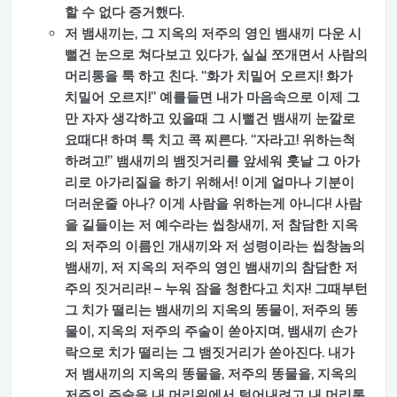
할 수 없다 증거했다.
저 뱀새끼는, 그 지옥의 저주의 영인 뱀새끼 다운 시
뻘건 눈으로 쳐다보고 있다가, 실실 쪼개면서 사람의
머리통을 툭 하고 친다. “화가 치밀어 오르지! 화가
치밀어 오르지!” 예를들면 내가 마음속으로 이제 그
만 자자 생각하고 있을때 그 시뻘건 뱀새끼 눈깔로
요때다! 하며 툭 치고 콕 찌른다. “자라고! 위하는척
하려고!” 뱀새끼의 뱀짓거리를 앞세워 훗날 그 아가
리로 아가리질을 하기 위해서! 이게 얼마나 기분이
더러운줄 아나? 이게 사람을 위하는게 아니다! 사람
을 길들이는 저 예수라는 씹창새끼, 저 참담한 지옥
의 저주의 이름인 개새끼와 저 성령이라는 씹창놈의
뱀새끼, 저 지옥의 저주의 영인 뱀새끼의 참담한 저
주의 짓거리라! – 누워 잠을 청한다고 치자! 그때부턴
그 치가 떨리는 뱀새끼의 지옥의 똥물이, 저주의 똥
물이, 지옥의 저주의 주술이 쏟아지며, 뱀새끼 손가
락으로 치가 떨리는 그 뱀짓거리가 쏟아진다. 내가
저 뱀새끼의 지옥의 똥물을, 저주의 똥물을, 지옥의
저주의 주술을 내 머리위에서 털어내려고 내 머리통