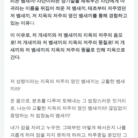
리는 뱀새끼! 사단이라는 장기말을 세워두곤 사단에게 마
귀라는 이름을 뒤집어 씌운 저 뱀새끼, 태초부터 저주였던
저 뱀새끼, 저 지옥의 저주의 영인 뱀새끼를 통해 경험하고
있는 이유
다.
이 이유로, 저 개새끼와 저 뱀새끼의 지옥의 저주의 음모
로! 저 개새끼와 저 뱀새끼의 지옥의 저주의 똥칠로! 저 개
새끼와 저 뱀새끼의 지옥의 저주의 똥물로 인해 지옥으로
간다.
저 성령이라는 지옥의 저주의 영인 뱀새끼는 교활한 뱀새
끼라!
온 몸으로, 분초를 다투며 토해내는 그 씹창스러운 짓거리
로, 나는야 교활한 지옥의 저주의 영인 뱀새끼라! 끊임없이
증명하는 저 씹창놈의 뱀새끼!
내가 잠을 자려고 누우면, 그때부턴 어떻게 해서든지 나를
괴롭게 하며 잠을 자지 못하게 하려고, 하루종일 쏟았던 그