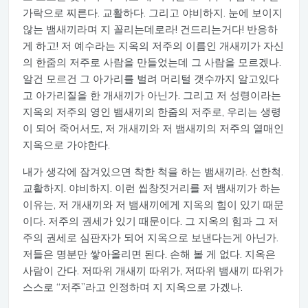
가락으로 찌른다. 교활하다. 그리고 야비하지. 눈에 보이지
않는 뱀새끼라며 지 꼴리는데로라! 건드리는거다! 반응하
게 하고! 저 예수라는 지옥의 저주의 이름인 개새끼가 자신
의 한줌의 저주로 사람을 만들었는데 그 사람을 모르겠나.
알건 모르건 그 아가리를 벌려 머리털 갯수까지 알고있다
고 아가리질을 한 개새끼가 아닌가. 그리고 저 성령이라는
지옥의 저주의 영인 뱀새끼의 한줌의 저주로, 우리는 생령
이 되어 죽어서도, 저 개새끼와 저 뱀새끼의 저주의 열매인
지옥으로 가야한다.
내가 생각에 잠겨있으면 착한 척을 하는 뱀새끼라. 선한척.
교활하지. 야비하지. 이런 씹창짓거리를 저 뱀새끼가 하는
이유는, 저 개새끼와 저 뱀새끼에게 지옥의 힘이 있기 때문
이다. 저주의 권세가 있기 때문이다. 그 지옥의 힘과 그 저
주의 권세로 심판자가 되어 지옥으로 보낸다는게 아닌가.
저들은 명분만 쌓아올리면 된다. 손해 볼 게 없다. 지옥은
사람이 간다. 저따위 개새끼 따위가, 저따위 뱀새끼 따위가
스스로 “저주”라고 인정하며 지 지옥으로 가겠나.