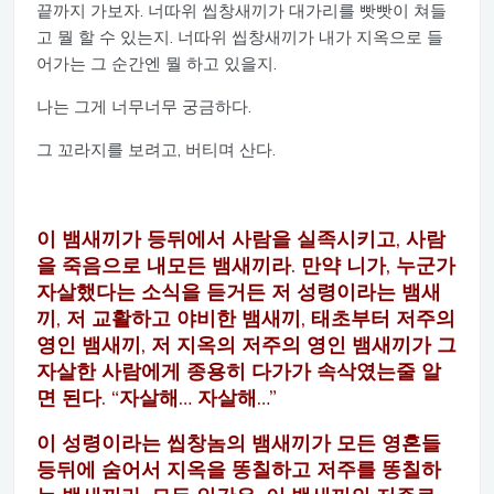
끝까지 가보자. 너따위 씹창새끼가 대가리를 빳빳이 쳐들
고 뭘 할 수 있는지. 너따위 씹창새끼가 내가 지옥으로 들
어가는 그 순간엔 뭘 하고 있을지.
나는 그게 너무너무 궁금하다.
그 꼬라지를 보려고, 버티며 산다.
이 뱀새끼가 등뒤에서 사람을 실족시키고, 사람
을 죽음으로 내모든 뱀새끼라. 만약 니가, 누군가
자살했다는 소식을 듣거든 저 성령이라는 뱀새
끼, 저 교활하고 야비한 뱀새끼, 태초부터 저주의
영인 뱀새끼, 저 지옥의 저주의 영인 뱀새끼가 그
자살한 사람에게 종용히 다가가 속삭였는줄 알
면 된다. “자살해… 자살해…”
이 성령이라는 씹창놈의 뱀새끼가 모든 영혼들
등뒤에 숨어서 지옥을 똥칠하고 저주를 똥칠하