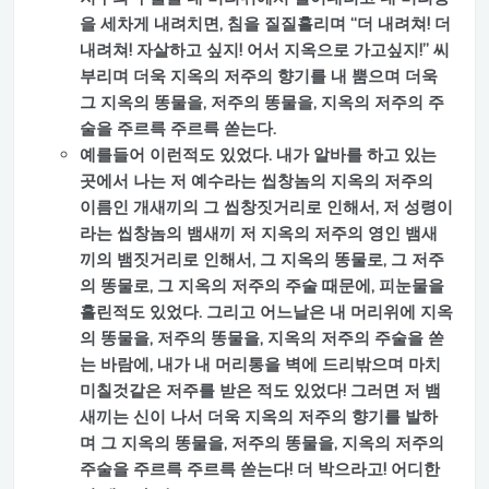
을 세차게 내려치면, 침을 질질흘리며 “더 내려쳐! 더
내려쳐! 자살하고 싶지! 어서 지옥으로 가고싶지!” 씨
부리며 더욱 지옥의 저주의 향기를 내 뿜으며 더욱
그 지옥의 똥물을, 저주의 똥물을, 지옥의 저주의 주
술을 주르륵 주르륵 쏟는다.
예를들어 이런적도 있었다. 내가 알바를 하고 있는
곳에서 나는 저 예수라는 씹창놈의 지옥의 저주의
이름인 개새끼의 그 씹창짓거리로 인해서, 저 성령이
라는 씹창놈의 뱀새끼 저 지옥의 저주의 영인 뱀새
끼의 뱀짓거리로 인해서, 그 지옥의 똥물로, 그 저주
의 똥물로, 그 지옥의 저주의 주술 때문에, 피눈물을
흘린적도 있었다. 그리고 어느날은 내 머리위에 지옥
의 똥물을, 저주의 똥물을, 지옥의 저주의 주술을 쏟
는 바람에, 내가 내 머리통을 벽에 드리밖으며 마치
미칠것같은 저주를 받은 적도 있었다! 그러면 저 뱀
새끼는 신이 나서 더욱 지옥의 저주의 향기를 발하
며 그 지옥의 똥물을, 저주의 똥물을, 지옥의 저주의
주술을 주르륵 주르륵 쏟는다! 더 박으라고! 어디한