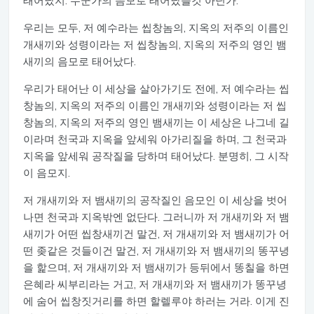
태어났지. 누군가의 음모로 태어났을것 아닌가.
우리는 모두, 저 예수라는 씹창놈의, 지옥의 저주의 이름인
개새끼와 성령이라는 저 씹창놈의, 지옥의 저주의 영인 뱀
새끼의 음모로 태어났다.
우리가 태어난 이 세상을 살아가기도 전에, 저 예수라는 씹
창놈의, 지옥의 저주의 이름인 개새끼와 성령이라는 저 씹
창놈의, 지옥의 저주의 영인 뱀새끼는 이 세상은 나그네 길
이라며 천국과 지옥을 앞세워 아가리질을 하며, 그 천국과
지옥을 앞세워 공작질을 당하며 태어났다. 분명히, 그 시작
이 음모지.
저 개새끼와 저 뱀새끼의 공작질인 음모인 이 세상을 벗어
나면 천국과 지옥밖엔 없단다. 그러니까 저 개새끼와 저 뱀
새끼가 어떤 씹창새끼건 말건, 저 개새끼와 저 뱀새끼가 어
떤 좆같은 것들이건 말건, 저 개새끼와 저 뱀새끼의 똥꾸녕
을 핥으며, 저 개새끼와 저 뱀새끼가 등뒤에서 똥칠을 하면
은혜라 씨부리라는 거고, 저 개새끼와 저 뱀새끼가 똥꾸녕
에 숨어 씹창짓거리를 하면 할렐루야 하러는 거라. 이게 진