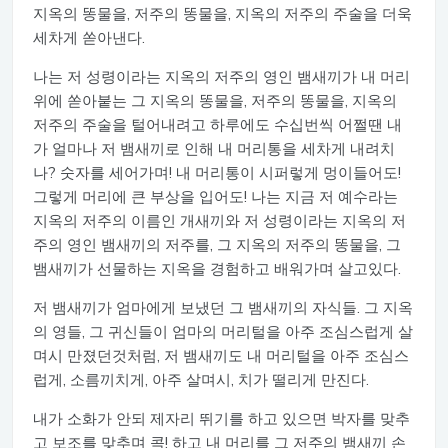
지옥의 똥물을, 저주의 똥물을, 지옥의 저주의 주술을 더욱
세차게 쏟아낸다.
나는 저 성령이라는 지옥의 저주의 영인 뱀새끼가 내 머리
위에 쏟아붙는 그 지옥의 똥물을, 저주의 똥물을, 지옥의
저주의 주술을 털어내려고 하루에도 수십번씩 어쩔땐 내
가 얼마나 저 뱀새끼로 인해 내 머리통을 세차게 내려치
나? 숫자를 세어가며! 내 머리통이 시퍼렇게 멍이들어도!
그렇게 머리에 큰 부상을 입어도! 나는 지금 저 예수라는
지옥의 저주의 이름인 개새끼와 저 성령이라는 지옥의 저
주의 영인 뱀새끼의 저주를, 그 지옥의 저주의 똥물을, 그
뱀새끼가 선물하는 지옥을 경험하고 배워가며 살고있다.
저 뱀새끼가 엄마에게 보냈던 그 뱀새끼의 자식들. 그 지옥
의 영들, 그 귀신들이 엄마의 머리털을 아주 조심스럽게 살
며시 만졌던것처럼, 저 뱀새끼도 내 머리털을 아주 조심스
럽게, 소름끼치게, 아주 살며시, 치가 떨리게 만진다.
내가 소화가 안되 제자리 뛰기를 하고 있으면 박자를 맞추
고 보조를 맞추며 콕! 하고 내 머리를 그 저주의 뱀새끼 손