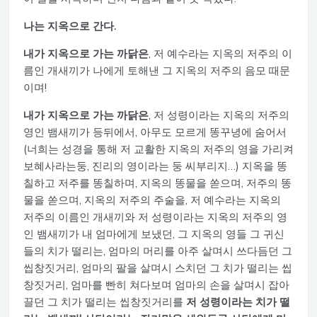
나는 지옥으로 간다.
내가 지옥으로 가는 까닭은
, 저 예수라는 지옥의 저주의 이
름인 개새끼가 나에게 토해낸 그 지옥의 저주의 음모 때문
이며!
내가 지옥으로 가는 까닭은
, 저 성령이라는 지옥의 저주의
영인 뱀새끼가 등뒤에서, 아무도 모르게 똥꾸녕에 숨어서
(너희는 성경을 통해 저 교활한 지옥의 저주의 영을 가리켜
보혜사라는둥, 진리의 영이라는 둥 씨부리지…) 지옥을 똥
칠하고 저주를 똥칠하며, 지옥의 똥물을 쏟으며, 저주의 똥
물을 쏟으며, 지옥의 저주의 주술을, 저 예수라는 지옥의
저주의 이름인 개새끼와 저 성령이라는 지옥의 저주의 영
인 뱀새끼가 내 엄마에게 보냈던, 그 지옥의 영들 그 귀신
들의 치가 떨리는, 엄마의 머리를 아주 살며시 쓰다듬던 그
씹창짓거리, 엄마의 팔을 살며시 스치던 그 치가 떨리는 씹
창짓거리, 엄마를 빤히 쳐다보며 엄마의 손을 살며시 잡아
끌던 그 치가 떨리는 씹창짓거리를
저 성령이라는 치가 떨