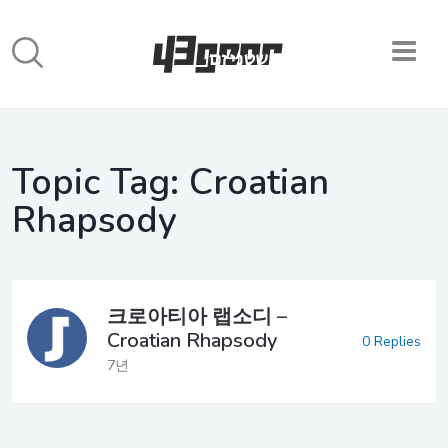
Topic Tag:
Croatian
Rhapsody
크로아티아 랩소디 –
Croatian Rhapsody
0 Replies
7년