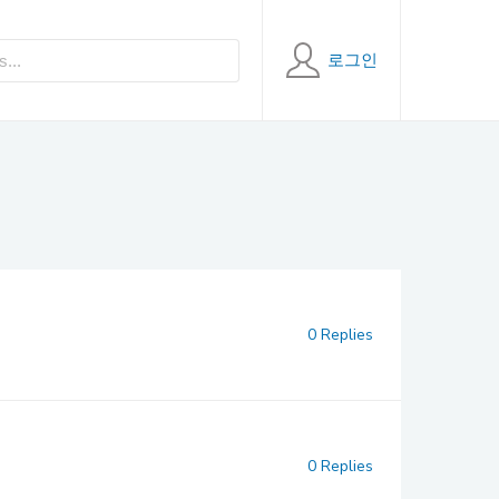
로그인
0 Replies
0 Replies