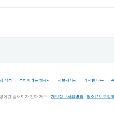
글) 작성
성령이라는 뱀새끼
서브게시판
게시판.나우
실추적" 성령이란 뱀새끼가 진짜 저주.
개인정보처리방침
청소년보호정