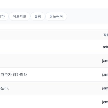
취향
이모저모
짤방
희노애락
작
ad
jam
 저주가 임하리라
jam
노라.
jam
jam