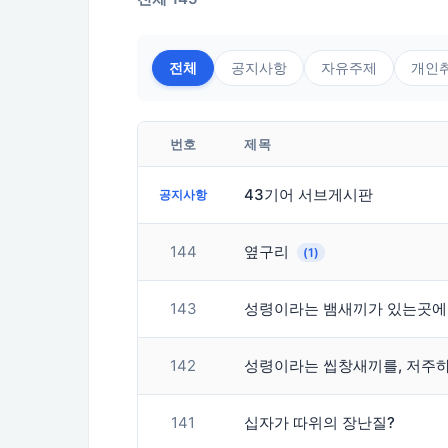
전체
공지사항
자유주제
개인
번호
제목
43기어 서브게시판
공지사항
144
옆구리
(1)
143
성령이라는 뱀새끼가 있는곳에
142
성령이라는 씹창새끼를, 저주하
141
십자가 따위의 장난질?