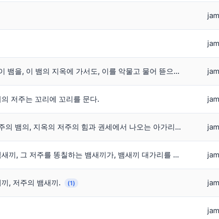
jam
jam
이 성령이라는 이름의 저주를, 이 뱀을, 이 뱀의 지옥에 가서도, 이를 악물고 물어 뜯으리라.
jam
의 저주는 꼬리에 꼬리를 문다.
jam
진실이란, 오직 지옥의 개와 저주의 뱀의, 지옥의 저주의 힘과 권세에서 나오는 아가리 털기.
jam
성령이라는 씹창놈의 지옥의 뱀새끼, 그 저주를 똥칠하는 뱀새끼가, 뱀새끼 대가리를 스스로, 영원토록 내려치는 꼬라지를 보고야 말겠다.
jam
끼, 저주의 뱀새끼.
jam
(1)
jam