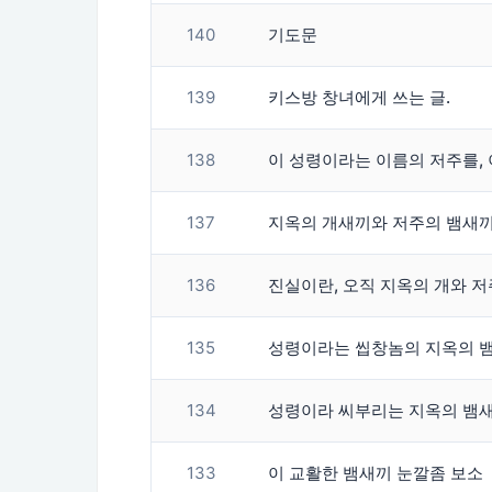
140
기도문
139
키스방 창녀에게 쓰는 글.
138
137
지옥의 개새끼와 저주의 뱀새끼
136
135
134
성령이라 씨부리는 지옥의 뱀새
133
이 교활한 뱀새끼 눈깔좀 보소