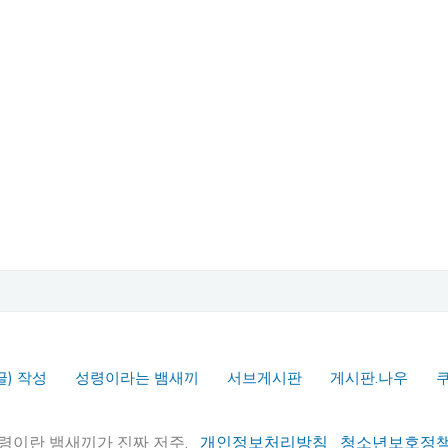
글) 작성
성령이라는 뱀새끼
서브게시판
게시판.나우
실추적" 성령이란 뱀새끼가 진짜 저주.
개인정보처리방침
청소년보호정