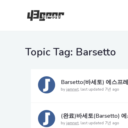
Topic Tag:
Barsetto
Barsetto(바세토) 에스프
by
jamnet
last updated 7년 ago
(완료)바세토(Barsetto
by
jamnet
last updated 7년 ago