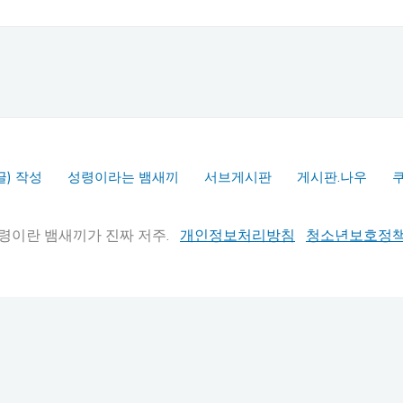
글) 작성
성령이라는 뱀새끼
서브게시판
게시판.나우
실추적" 성령이란 뱀새끼가 진짜 저주.
개인정보처리방침
청소년보호정