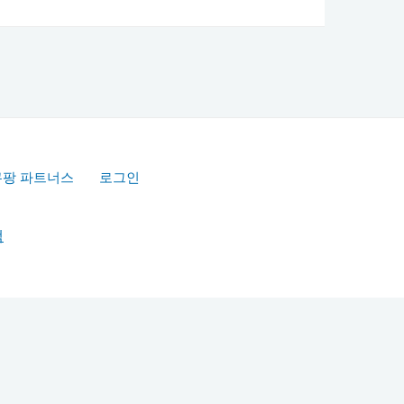
쿠팡 파트너스
로그인
책