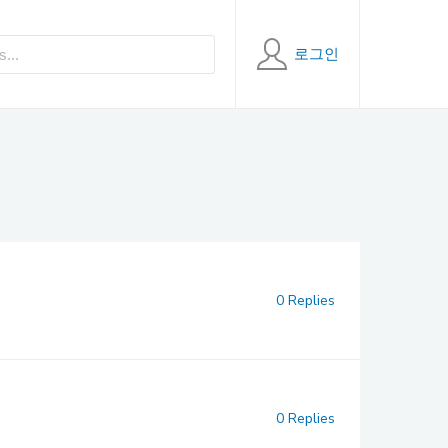
로그인
0 Replies
0 Replies