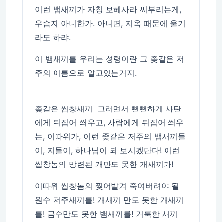
이런 뱀새끼가 자칭 보혜사라 씨부리는게,
우습지 아니한가. 아니면, 지옥 때문에 울기
라도 하랴.
이 뱀새끼를 우리는 성령이란 그 좆같은 저
주의 이름으로 알고있는거지.
좆같은 씹창새끼. 그러면서 뻔뻔하게 사탄
에게 뒤집어 씌우고, 사람에게 뒤집어 씌우
는, 이따위가, 이런 좆같은 저주의 뱀새끼들
이, 지들이, 하나님이 되 보시겠단다! 이런
씹창놈의 망련된 개만도 못한 개새끼가!
이따위 씹창놈의 찢어발겨 죽여버려야 될
원수 저주새끼를! 개새끼 만도 못한 개새끼
를! 금수만도 못한 뱀새끼를! 거룩한 새끼