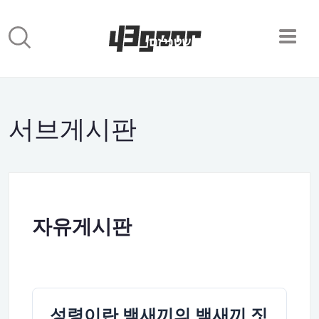
서브게시판
자유게시판
성령이란 뱀새끼의 뱀새끼 짓