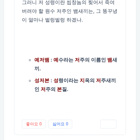
그러니 저 성령이란 씹창놈의 찢어서 죽여
버려야 할 원수 저주인 뱀새끼는, 그 똥꾸녕
이 얼마나 벌렁벌렁 하겠나.
예저뱀
:
예
수라는
저
주의 이름인
뱀
새
끼.
성저본
:
성
령이라는
지
옥의
저
주새끼
인
저
주의
본
질.
좋아요
0
싫어요
0
인쇄