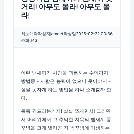
거리! 아무도 몰라! 아무도 몰
라!
희노애락
작성자
jamnet
작성일
2025-02-22 00:36
조회
643
이런 뱀새끼가 사람을 괴롭히는 수억까지
방법중 - 사람은 능력이 없으니 웃어야지 -
잠을 못자게 하는 방법을 하나 소개할까 한
다.
툭툭 건드리는거지! 실실 쪼개면서! 그러면
서 머리위에서 그 추악한 지옥의 뱀새끼 똥
꾸녕을 크게 벌리곤 지 똥꾸녕에 기생하는