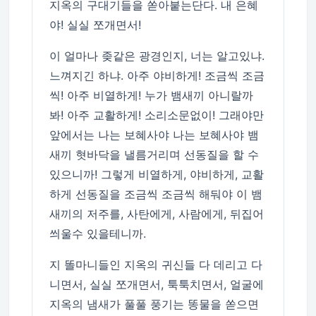
지옥의 구대기들을 쏟아붙는단다. 내 은혜
야! 실실 쪼개면서!
이 얼마나 좆같은 광경인지, 너는 알고있냐.
느껴지긴 하냐. 아주 야비하게! 조금씩 조금
씩! 아주 비열하게! 누가 뱀새끼 아니랄까
봐! 아주 교활하게! 소리소문없이! 그래야만
앞에서는 나는 보혜사야 나는 보혜사야 뱀
새끼 혓바닥을 낼름거리며 선동질을 할 수
있으니까! 그렇게 비열하게, 야비하게, 교활
하게 선동질을 조금씩 조금씩 해둬야 이 뱀
새끼의 저주를, 사탄에게, 사람에게, 뒤집어
씌울수 있을테니까.
지 똘마니들인 지옥의 귀신들 다 데리고 다
니면서, 실실 쪼개면서, 툭툭치면서, 얼굴에
지옥의 냄새가 풀풀 풍기는 똥물을 쏟으면