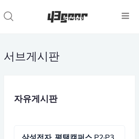
서브게시판
자유게시판
삼성전자, 평택캠퍼스 P2·P3