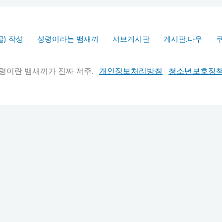
글) 작성
성령이라는 뱀새끼
서브게시판
게시판.나우
실추적" 성령이란 뱀새끼가 진짜 저주.
개인정보처리방침
청소년보호정