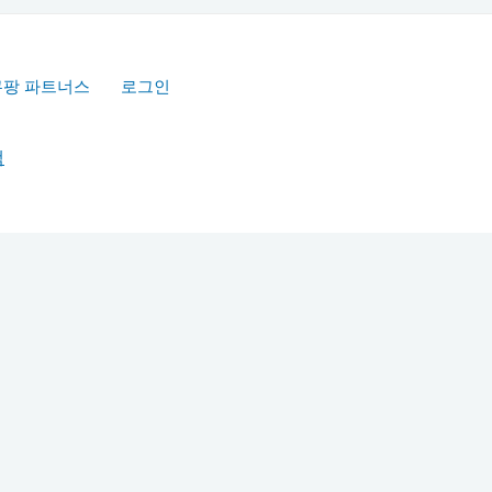
쿠팡 파트너스
로그인
책