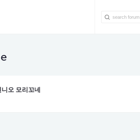
me
 엔니오 모리꼬네