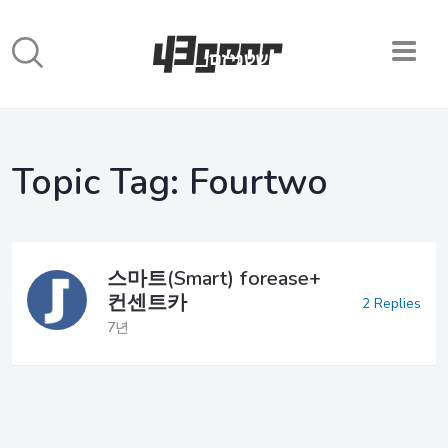
Topic Tag:
Fourtwo
스마트(Smart) forease+
컨센트카
2 Replies
7년