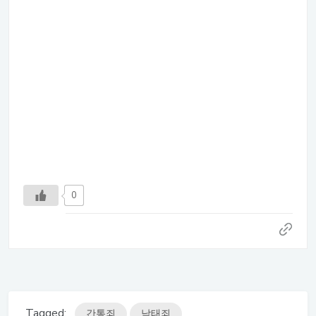
0
Tagged:
간통죄
낙태죄