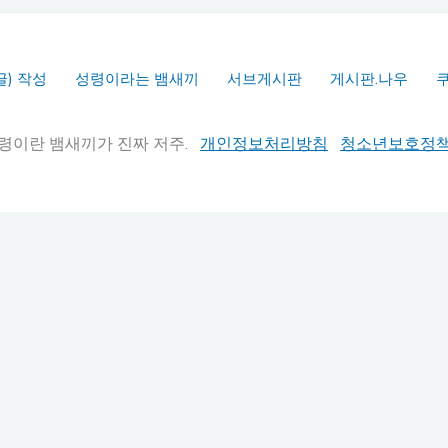
글) 작성
성령이라는 뱀새끼
서브게시판
게시판.나우
실추적" 성령이란 뱀새끼가 진짜 저주.
개인정보처리방침
청소년보호정