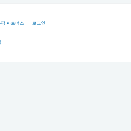
쿠팡 파트너스
로그인
책