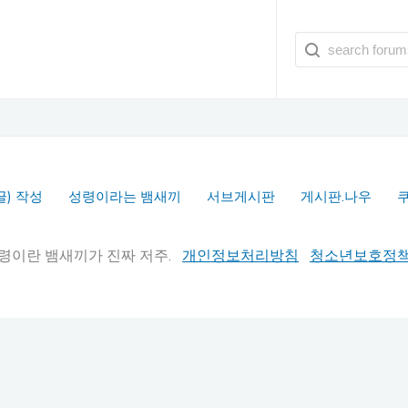
글) 작성
성령이라는 뱀새끼
서브게시판
게시판.나우
실추적" 성령이란 뱀새끼가 진짜 저주.
개인정보처리방침
청소년보호정