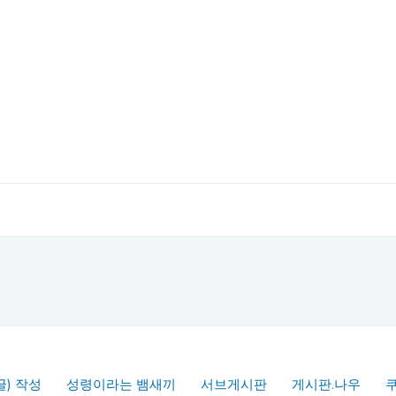
글) 작성
성령이라는 뱀새끼
서브게시판
게시판.나우