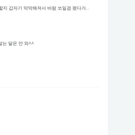
할지 갑자기 막막해져서 바람 쏘일겸 왔다가…
않는 달은 안 와^^