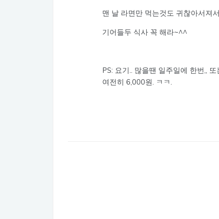
맨 날 라면만 먹는것도 귀찮아서져서
기어들두 식사 꼭 해라~^^
PS: 요기.. 많을땐 일주일에 한번,,
여전히 6,000원. ㅋㅋ.