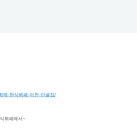
opic/다함께-한식뷔페-이천-단골집/
한식뷔페에서~