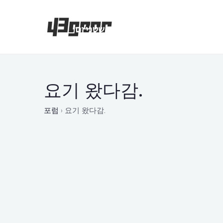
요기 왔다감.
포럼
›
요기 왔다감.