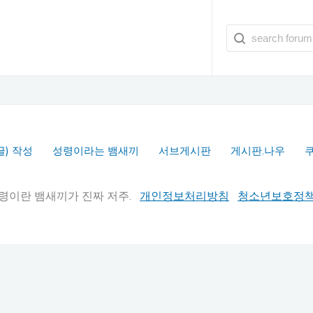
글) 작성
성령이라는 뱀새끼
서브게시판
게시판.나우
실추적" 성령이란 뱀새끼가 진짜 저주.
개인정보처리방침
청소년보호정