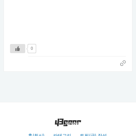
0
홈(최신)
카테고리
토픽(글) 작성