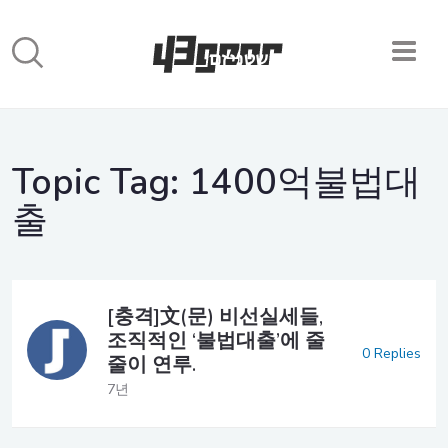
Topic Tag:
1400억불법대
출
[충격]文(문) 비선실세들,
조직적인 ‘불법대출’에 줄
0 Replies
줄이 연루.
7년