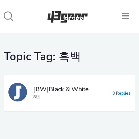
Topic Tag:
흑백
[BW]Black & White
0 Replies
8년