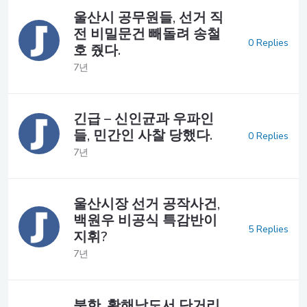
울산시 공무원들, 선거 직
전 비밀문건 빼돌려 송철
0 Replies
호 줬다.
7년
긴급 – 신인균과 우파인
들, 민간인 사찰 당했다.
0 Replies
7년
울산시장 선거 공작사건,
백원우 비공식 특감반이
5 Replies
지휘?
7년
북한, 황해남도서 단거리