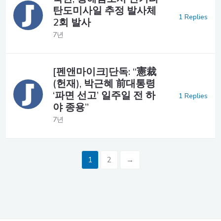
탄도미사일 추정 발사체
1 Replies
2회 발사
7년
[펜앤마이크]단독: “憲裁
(헌재), 박근혜 前대통령
‘파면 선고’ 일주일 전 하
1 Replies
야 종용”
7년
1
2
→