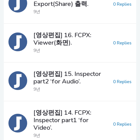
Export(Share) 출력.
0 Replies
9년
[영상편집] 16. FCPX:
Viewer(화면).
0 Replies
9년
[영상편집] 15. Inspector
part2 ‘for Audio’.
0 Replies
9년
[영상편집] 14. FCPX:
Inspector part1 ‘for
0 Replies
Video’.
9년