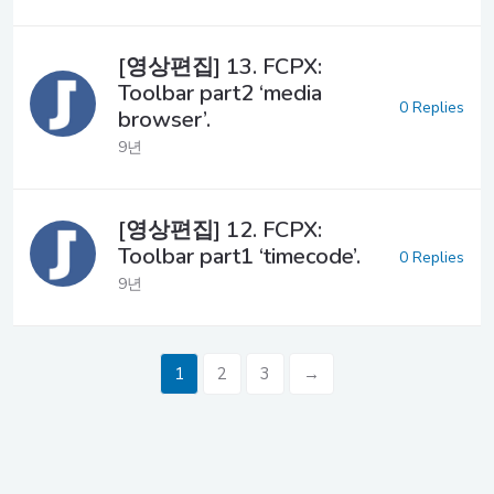
[영상편집] 13. FCPX:
Toolbar part2 ‘media
0 Replies
browser’.
9년
[영상편집] 12. FCPX:
Toolbar part1 ‘timecode’.
0 Replies
9년
1
2
3
→