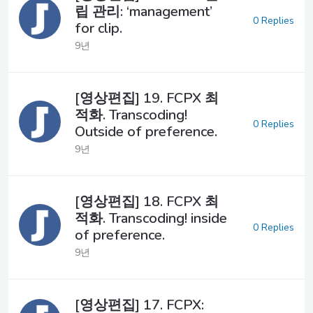
립 관리: ‘management’
0 Replies
for clip.
9년
[영상편집] 19. FCPX 최
적화. Transcoding!
0 Replies
Outside of preference.
9년
[영상편집] 18. FCPX 최
적화. Transcoding! inside
0 Replies
of preference.
9년
[영상편집] 17. FCPX: