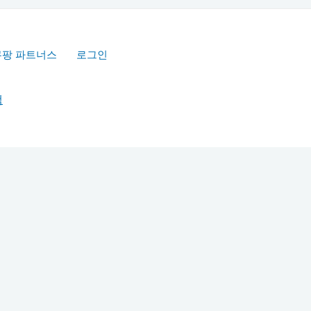
쿠팡 파트너스
로그인
책