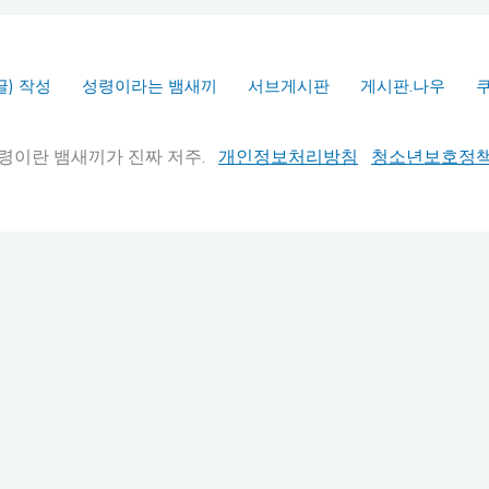
글) 작성
성령이라는 뱀새끼
서브게시판
게시판.나우
실추적" 성령이란 뱀새끼가 진짜 저주.
개인정보처리방침
청소년보호정