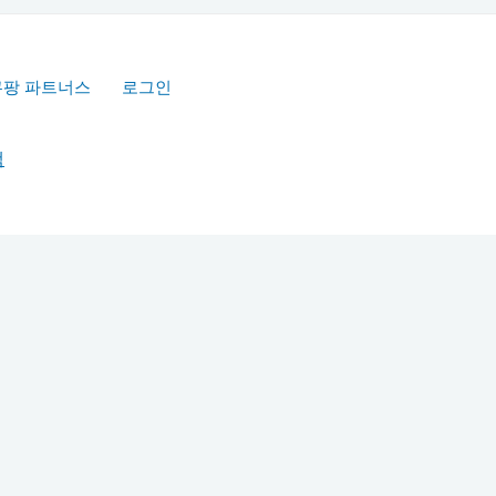
쿠팡 파트너스
로그인
책