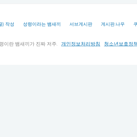
글) 작성
성령이라는 뱀새끼
서브게시판
게시판.나우
실추적" 성령이란 뱀새끼가 진짜 저주.
개인정보처리방침
청소년보호정