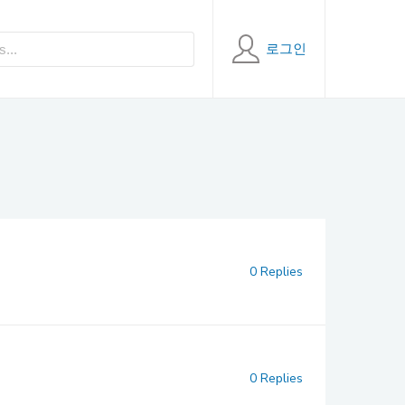
로그인
0 Replies
0 Replies