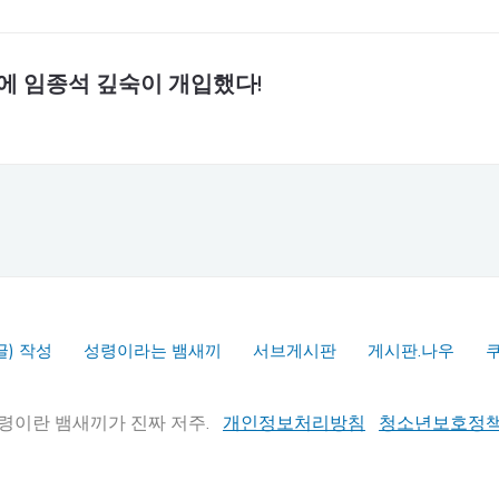
’에 임종석 깊숙이 개입했다!
글) 작성
성령이라는 뱀새끼
서브게시판
게시판.나우
실추적" 성령이란 뱀새끼가 진짜 저주.
개인정보처리방침
청소년보호정