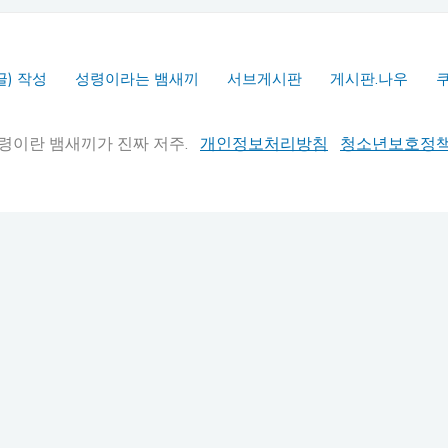
글) 작성
성령이라는 뱀새끼
서브게시판
게시판.나우
실추적" 성령이란 뱀새끼가 진짜 저주.
개인정보처리방침
청소년보호정