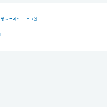
쿠팡 파트너스
로그인
책