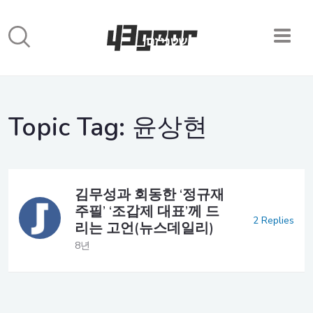
Topic Tag:
윤상현
김무성과 회동한 ‘정규재
주필’ ‘조갑제 대표’께 드
2 Replies
리는 고언(뉴스데일리)
8년