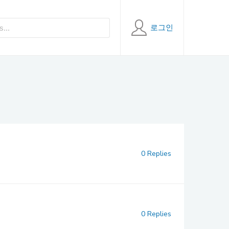
로그인
0 Replies
0 Replies