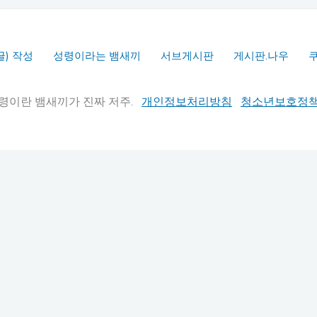
글) 작성
성령이라는 뱀새끼
서브게시판
게시판.나우
실추적" 성령이란 뱀새끼가 진짜 저주.
개인정보처리방침
청소년보호정