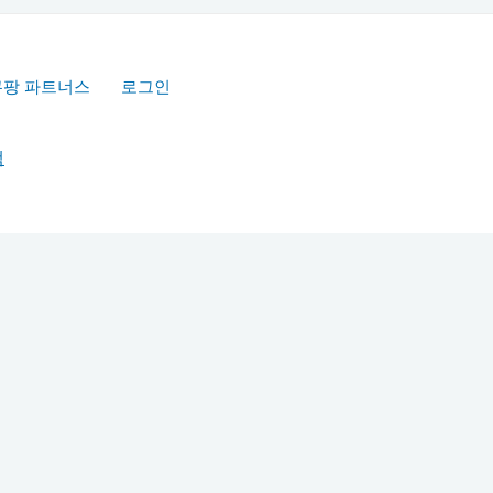
쿠팡 파트너스
로그인
책