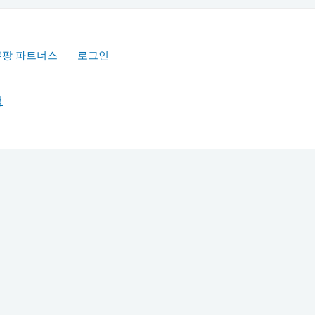
쿠팡 파트너스
로그인
책