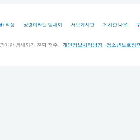
글) 작성
성령이라는 뱀새끼
서브게시판
게시판.나우
실추적" 성령이란 뱀새끼가 진짜 저주.
개인정보처리방침
청소년보호정