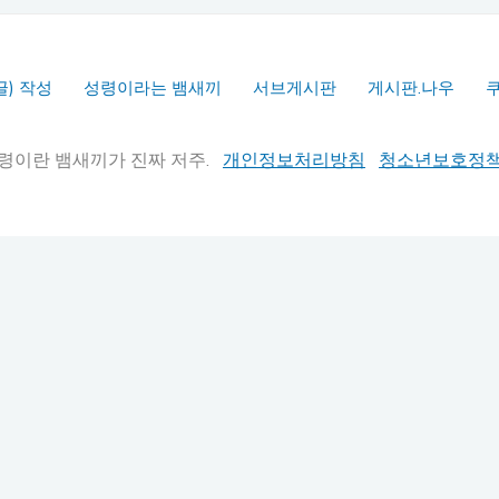
글) 작성
성령이라는 뱀새끼
서브게시판
게시판.나우
실추적" 성령이란 뱀새끼가 진짜 저주.
개인정보처리방침
청소년보호정