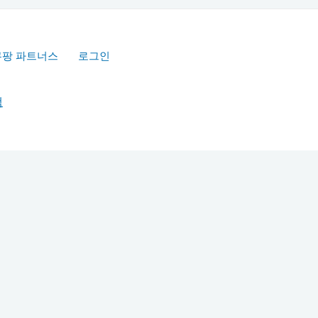
쿠팡 파트너스
로그인
책