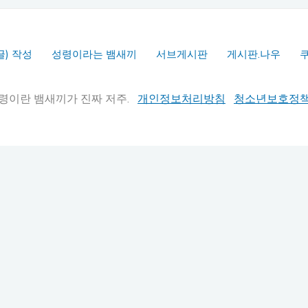
글) 작성
성령이라는 뱀새끼
서브게시판
게시판.나우
실추적" 성령이란 뱀새끼가 진짜 저주.
개인정보처리방침
청소년보호정