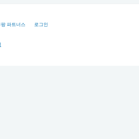
쿠팡 파트너스
로그인
책