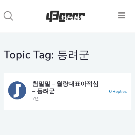
Topic Tag:
등려군
첨밀밀 – 월량대표아적심
– 등려군
0 Replies
7년