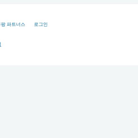
쿠팡 파트너스
로그인
책