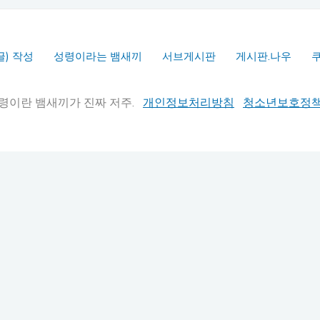
글) 작성
성령이라는 뱀새끼
서브게시판
게시판.나우
실추적" 성령이란 뱀새끼가 진짜 저주.
개인정보처리방침
청소년보호정