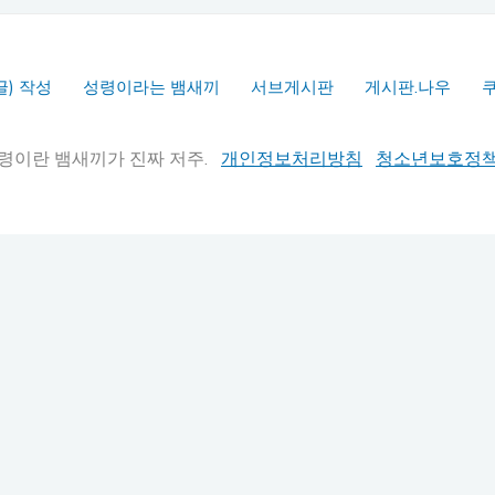
글) 작성
성령이라는 뱀새끼
서브게시판
게시판.나우
실추적" 성령이란 뱀새끼가 진짜 저주.
개인정보처리방침
청소년보호정