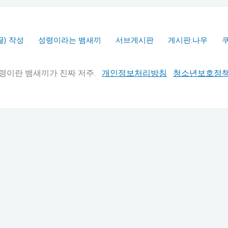
글) 작성
성령이라는 뱀새끼
서브게시판
게시판.나우
실추적" 성령이란 뱀새끼가 진짜 저주.
개인정보처리방침
청소년보호정