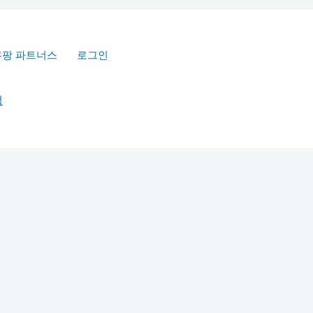
쿠팡 파트너스
로그인
책