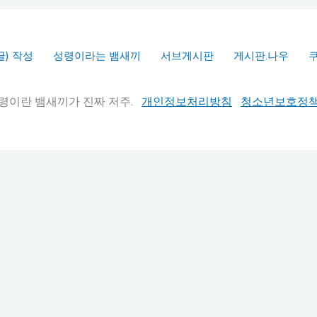
글) 작성
성령이라는 뱀새끼
서브게시판
게시판.나우
실추적" 성령이란 뱀새끼가 진짜 저주.
개인정보처리방침
청소년보호정