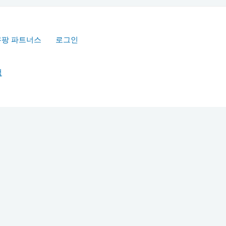
쿠팡 파트너스
로그인
책