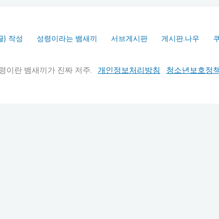
글) 작성
성령이라는 뱀새끼
서브게시판
게시판.나우
실추적" 성령이란 뱀새끼가 진짜 저주.
개인정보처리방침
청소년보호정