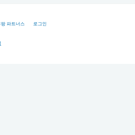
쿠팡 파트너스
로그인
책