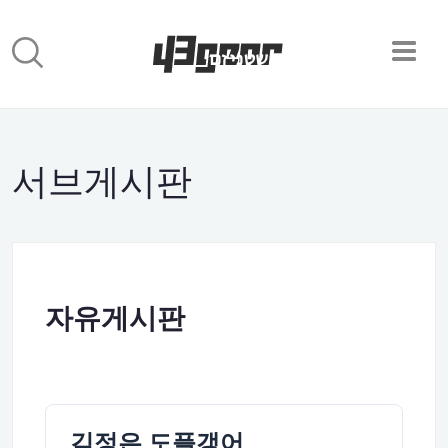
서브게시판
자유게시판
김정은 도플갱어