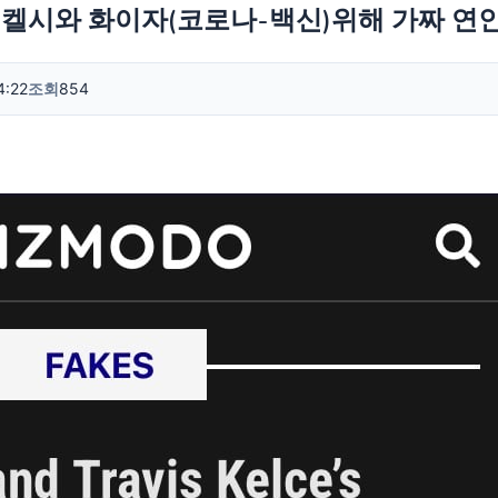
 켈시와 화이자(코로나-백신)위해 가짜 연
4:22
조회
854