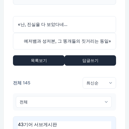
«
난, 진실을 다 보았다네…
예저뱀과 성저본, 그 똥개들의 짓거리는 동일
»
목록보기
답글쓰기
전체 145
43기어 서브게시판