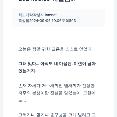
희노애락
작성자
Jamnet
작성일
2024-09-05 10:06
조회
803
오늘은 정말 귀한 교훈을 스스로 얻었다.
그래 맞다… 아직도 내 마음엔, 미련이 남아
있는거지…
존재 자체가 저주새끼인 뱀새끼가 진정한
저주의 본성이란 진실을 알았는데. 그런데
도…
그러거나 말거나 똥꾸녕을 크게 벌리고 그