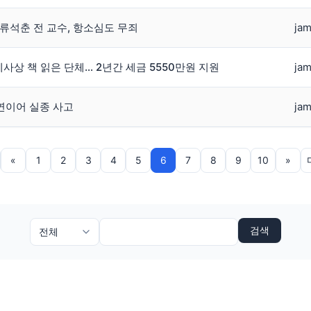
언 류석춘 전 교수, 항소심도 무죄
jam
주체사상 책 읽은 단체… 2년간 세금 5550만원 지원
jam
 연이어 실종 사고
jam
«
1
2
3
4
5
6
7
8
9
10
»
검색