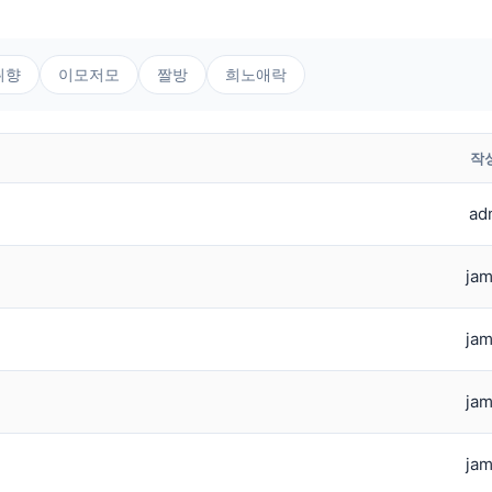
취향
이모저모
짤방
희노애락
작
ad
jam
jam
jam
jam