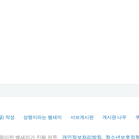
글) 작성
성령이라는 뱀새끼
서브게시판
게시판.나우
실추적" 성령이란 뱀새끼가 진짜 저주.
개인정보처리방침
청소년보호정