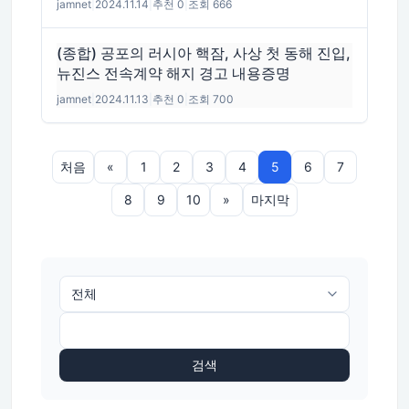
jamnet
|
2024.11.14
|
추천 0
|
조회 666
(종합) 공포의 러시아 핵잠, 사상 첫 동해 진입,
뉴진스 전속계약 해지 경고 내용증명
jamnet
|
2024.11.13
|
추천 0
|
조회 700
처음
«
1
2
3
4
5
6
7
8
9
10
»
마지막
검색