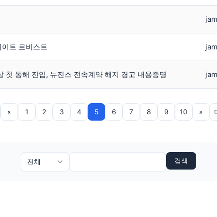
jam
스테이트 로비스트
jam
사상 첫 동해 진입, 뉴진스 전속계약 해지 경고 내용증명
jam
«
1
2
3
4
5
6
7
8
9
10
»
검색