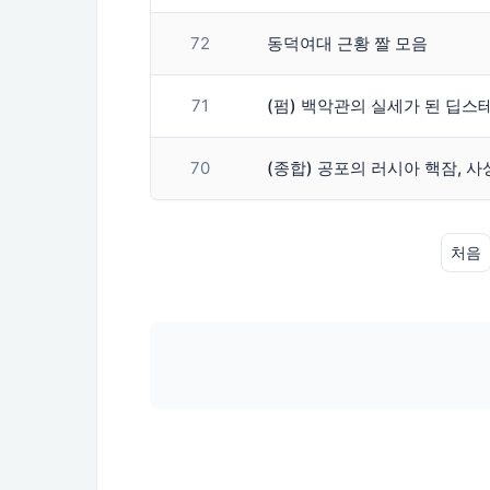
72
동덕여대 근황 짤 모음
71
(펌) 백악관의 실세가 된 딥
70
(종합) 공포의 러시아 핵잠, 
처음