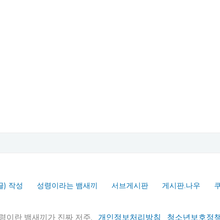
글) 작성
성령이라는 뱀새끼
서브게시판
게시판.나우
실추적" 성령이란 뱀새끼가 진짜 저주.
개인정보처리방침
청소년보호정