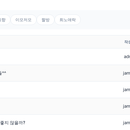
취향
이모저모
짤방
희노애락
작
ad
들^^
jam
jam
jam
 좋지 않을까?
jam