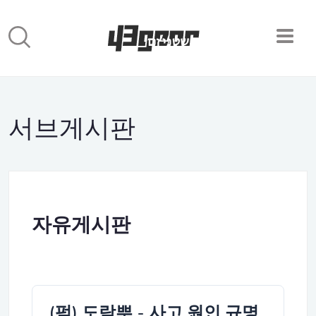
서브게시판
자유게시판
(펌) 도람뿌 - 사고 원인 규명