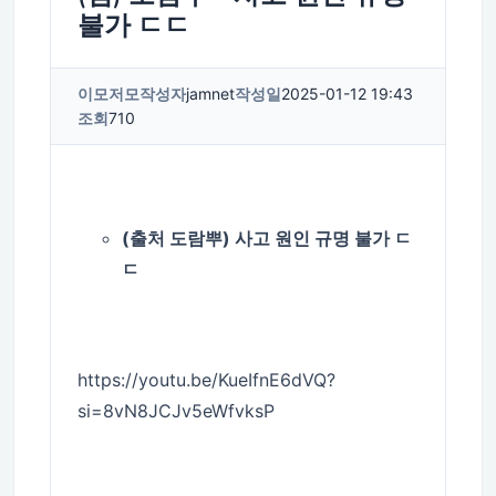
불가 ㄷㄷ
이모저모
작성자
jamnet
작성일
2025-01-12 19:43
조회
710
(출처 도람뿌) 사고 원인 규명 불가 ㄷ
ㄷ
https://youtu.be/KueIfnE6dVQ?
si=8vN8JCJv5eWfvksP