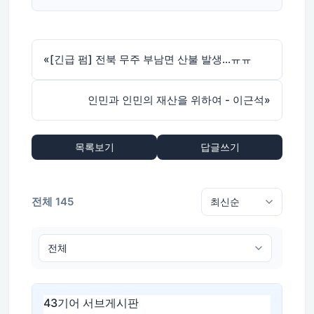
«
[긴급 펌] 전북 무주 부남면 산불 발생...ㅠㅠ
인민과 인민의 재산을 위하여 - 이근석
»
목록보기
답글쓰기
전체 145
43기어 서브게시판