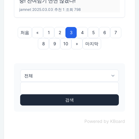
중! 잔여임기 연연 않겠다!
jamnet
|
2025.03.03
|
추천 1
|
조회 798
처음
«
1
2
3
4
5
6
7
8
9
10
»
마지막
검색
Powered by KBoard