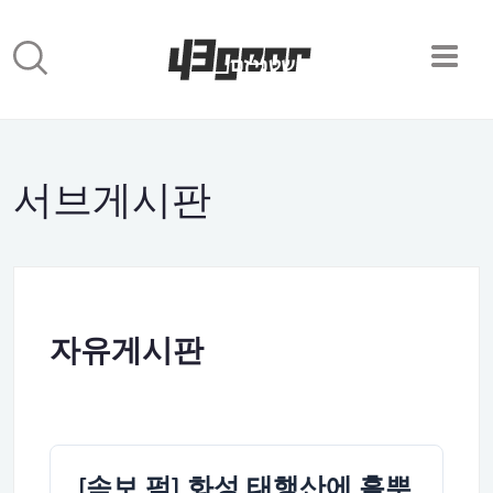
서브게시판
자유게시판
[속보 펌] 화성 태행산에 흩뿌