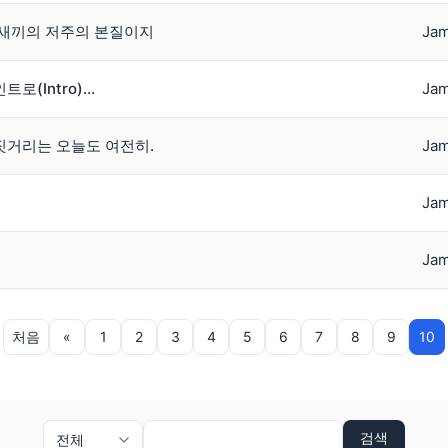
뱀새끼의 저주의 본질이지
Jam
(Intro)...
Jam
짓거리는 오늘도 여전히.
Jam
Jam
Jam
처음
«
1
2
3
4
5
6
7
8
9
10
검색