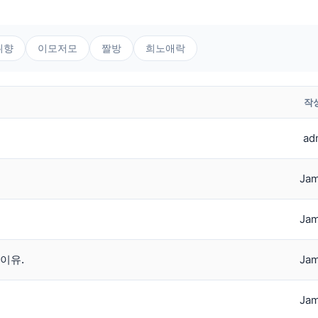
취향
이모저모
짤방
희노애락
작
ad
Jam
Jam
이유.
Jam
Jam