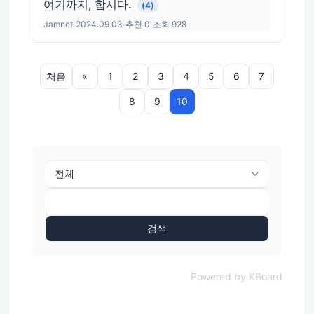
여기까지, 합시다.
(4)
Jamnet
|
2024.09.03
|
추천 0
|
조회 928
처음
«
1
2
3
4
5
6
7
8
9
10
검색
Powered by KBoard