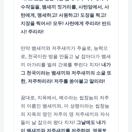
수작질을, 뱀새끼 짓거리를, 사탄앞에서, 사
탄에게, 맹세하고! 서원하고! 도장을 찍고!
지장을 찍어서! 모두! 사탄에게 주리라! 반드
시! 주리라!
만약 뱀새끼와 저주새끼가 주술로, 능력으
로, 천국이란 방을 만들고 날 잡아다가 뱀새
끼 아가리를 벌려 간궤를 뿌린다 치자!
내가
그 천국이라는 뱀새끼와 저주새끼의 소굴 또
한, 저주하리라! 저주를 쏟아붙고 말리라!
꿈대로, 지옥에서, 예수라는 씹창놈의 저주
의 이름인 뱀새끼와, 이 성령이라는 씹창놈
의 지옥의 영인 저주의 영 저주새끼의 자식
들이 날 잡으러 왔다 치자!
그날에도 내가
이 뱀새끼와 저주새끼를 저주하며, 영원토