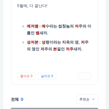
5월에, 다 끝난다!
예저뱀
:
예
수라는 씹창놈의
저
주의 이
름인
뱀
새끼.
성저본
:
성
령이라는
지
옥의 영,
저
주
의 영인
저
주의
본
질인
저주
새끼.
좋아요
0
싫어요
0
인쇄
전체
0