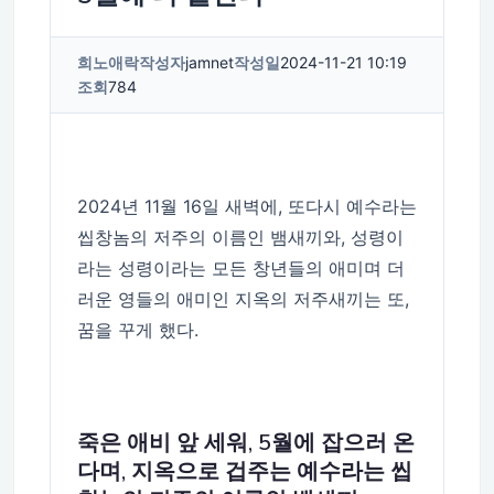
희노애락
작성자
jamnet
작성일
2024-11-21 10:19
조회
784
2024년 11월 16일 새벽에, 또다시 예수라는
씹창놈의 저주의 이름인 뱀새끼와, 성령이
라는 성령이라는 모든 창년들의 애미며 더
러운 영들의 애미인 지옥의 저주새끼는 또,
꿈을 꾸게 했다.
죽은 애비 앞 세워, 5월에 잡으러 온
다며, 지옥으로 겁주는 예수라는 씹