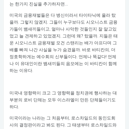
는 한가지 진실을 추가하자면…
미국의 금융재벌들은 다 병신이라서 타이타닉에 올라 탔
을까. 그렇지 않겠지. 그들이 누구보다도 시오니스트 금융
가들이 뱀새끼들이고, 얼마나 사악한 것들인지 잘 알고있
었고 늘 견제하고 있었겠지. 그런데 왜? 탔을까. 지들은 태
운 시오니스트 금융재벌 모건 스탠리는 배가 아프다며 그
배를 빠져 나간 사실을 누가 숨겼을까. 바로 바티칸의, 더
정호학하게는 예수회의 신부들이다. 언제나 똑같다! 언제
나 이 유대인이란 뱀새끼들의 음모에는 이 바티칸이 함께
하는 이유다.
미국내 영향력이 크고 그 영향력을 정치권에 행사하는 대
부분의 로비 단체는 모두 이스라엘이 만든 단체들이기도
하다.
미국이라는 나라는 그 처음부터, 로스차일드의 동인도회
사의 결정판이라고 봐도 된다. 그 태생부터 로스차일드와