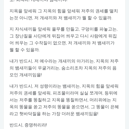
지옥을 앞세워 그 지옥의 힘을 앞세워 저주의 권세를 떨치
는것 아니면, 저 개새끼와 저 뱀새끼가 뭘 할 수 있을까.
지 자식새끼들 앞세워 올무를 만들고, 구덩이를 파놓고는,
그 장난질을 사단에게 뒤집어 씌우고 다시 사람에게 뒤집
어 씌우는 그 수작질이 없으면, 저 개새끼와 저 뱀새끼가
뭘 할 수 있을까.
내가 반드시, 저 예수라는 개새끼의 아가리는, 지옥의 저주
의 뱀새끼들이 우굴거리는, 숨소리조차 지옥의 저주의 음
모인 개새끼임을!
내가 반드시, 저 성령이라는 뱀새끼는, 지옥의 힘을 앞세워
저주의 권세를 앞세워, 피조물이라며 실실 쪼개며, 등뒤에
서는 저주를 똥칠하고 지옥을 똥칠하면서, 머리위에는 지
옥의 똥물을 쏟고 저주의 똥물을 쏟으면서, 그 똥물이 은혜
라고 혓바닥질을 하는 가장 더러운 뱀새끼임을!
반드시, 증명하리라!