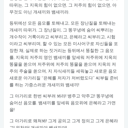
따위는, 그 지옥의 힘이 없으면, 그 저주의 힘이 없으면, 아
무것도 아닌 개새끼와 뱀새끼라.
등뒤에선 모든 음모를 토해내고, 모든 장난질을 토해내는
개새끼 따위가, 그 장난질이, 그 똥꾸녕에 숨어 씨뿌리는
개수작이 거룩이라고 씨부리고, 은혜라고 씨부리고, 시험
이라고 씨부리며, 할 수 있는 모든 미사어구로 자신들을 포
장한 채, 실제로 하는 짓거리는 등뒤에서 똥칠한 그 음모
를, 지옥의 저주의 영인 뱀새끼를 앞세워 저주위에 지옥의
똥물을 쏟으며 저주위에 저주의 똥물을 쏟으며 지옥의 저
주의 주술을 쏟으며, 지 자식새끼들 세워놓고 새로운 음모
새로운 아가리질 “은혜를 저자가 저버렸도다” 씨부릴 준비
를 하는 가증스러운 개새끼와 뱀새끼!
그 아가리로 한번 씨부려 봐라! 병주고 약주고! 똥꾸녕에
숨어선 음모를. 뱀새끼를 앞세워 음모위에 은혜라고 가면
을!
그 아가리로 왜쳐봐! 그게 공의고 그게 정의고 그게 은혜라
고! 외쳐라! 개새끼야 뱀새끼야!