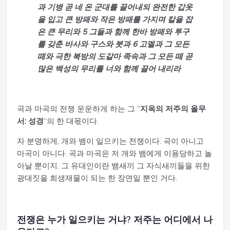
과 기병 곧 네 온 군대를 끌어내되 완전한 갑옷
을 입고 큰 방패와 작은 방패를 가지며 칼을 잡
은 큰 무리와 5 그들과 함께 한바 방패와 투구
를 갖춘 바사와 구스와 붓과 6 고멜과 그 모든
떼와 극한 북방의 도갈마 족속과 그 모든 떼 곧
많은 백성의 무리를 너와 함께 끌어 내리라
곡과 마곡의 전쟁 운운하게 하는 그 “
지옥의 저주의 올무
서: 성경
“의 한 대몫이다.
자 분명하게, 개와 뱀이 일으키는 전쟁이다. 곡이 아니고
마곡이 아니다. 곡과 마곡은 저 개와 뱀에게 이용당하고 놀
아날 뿐이지. 그 유대인이란 뱀새끼 그 자식새끼들을 위한
광대짓을 희생재물이 되는 한 장면일 뿐인 거다.
전쟁은 누가 일으키는 거냐? 저주는 어디에서 나