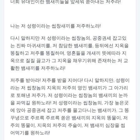
너희 유대인이란 뱀새끼들을 앞세워 쏟아내는 저주라!
나는 저 성령이라는 씹창새끼를 저주하노라!
다시 말하지만 저 성령이라는 씹창놈의, 공중권세 잡고있
는 진짜 마귀새끼를, 저 참담한 뱀새끼를, 등뒤에선 지옥을
똥칠하고 저주를 똥칠하며, 영혼들을 개새끼 뜻에따라 지
옥으로 질질 끓고가 그 지옥을 채우기위해 존재하는 저 교
활한 뱀새끼를 저주하노라!
저주를 받아라! 저주를 받을 지어다! 다시 말하지만, 성령이
라는 저 씹창놈의 지옥의 저주의 영인 뱀새끼가 그 아가리
로 토해낸 저주가, 저 성령이라는 씹창놈의 뱀새끼의 눈까
을 파먹길 원하노라! 저 성령이라는 씹창놈의, 가장 높은곳
에 앉아 공중권세 잡고 저주를 몰고다니는 뱀새끼가, 그 똥
꾸녕으로 주르륵 주르륵 쏟은 뱀새끼의 지옥의 똥물이, 저
주의 똥물이, 지옥의 저주의 주술이, 저 뱀새끼 심장을 씹
어먹기를 원하노라!