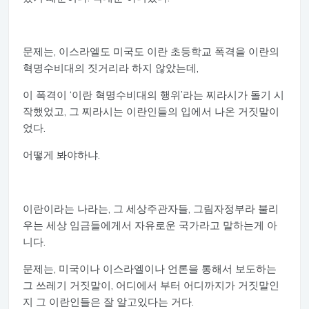
문제는, 이스라엘도 미국도 이란 초등학교 폭격을 이란의
혁명수비대의 짓거리라 하지 않았는데,
이 폭격이 ‘이란 혁명수비대의 행위’라는 찌라시가 돌기 시
작했었고, 그 찌라시는 이란인들의 입에서 나온 거짓말이
었다.
어떻게 봐야하냐.
이란이라는 나라는, 그 세상주관자들, 그림자정부라 불리
우는 세상 임금들에게서 자유로운 국가라고 말하는게 아
니다.
문제는, 미국이나 이스라엘이나 언론을 통해서 보도하는
그 쓰레기 거짓말이, 어디에서 부터 어디까지가 거짓말인
지 그 이란인들은 잘 알고있다는 거다.