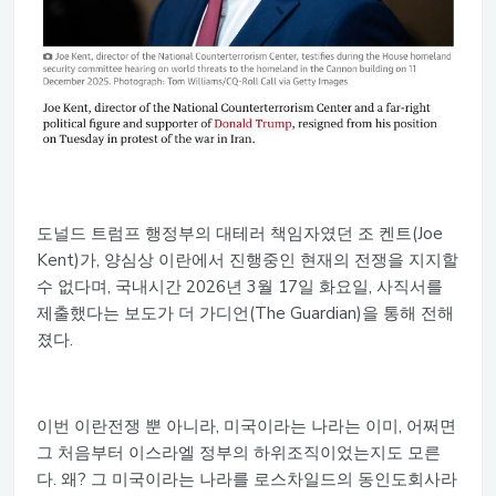
도널드 트럼프 행정부의 대테러 책임자였던 조 켄트(Joe
Kent)가, 양심상 이란에서 진행중인 현재의 전쟁을 지지할
수 없다며, 국내시간 2026년 3월 17일 화요일, 사직서를
제출했다는 보도가 더 가디언(The Guardian)을 통해 전해
졌다.
이번 이란전쟁 뿐 아니라, 미국이라는 나라는 이미, 어쩌면
그 처음부터 이스라엘 정부의 하위조직이었는지도 모른
다. 왜? 그 미국이라는 나라를 로스차일드의 동인도회사라