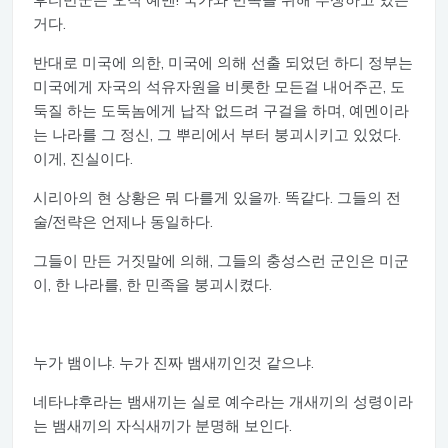
거다.
반대로 미국에 의한, 미국에 의해 선출 되었던 하디 정부는
미국에게 자국의 석유자원을 비롯한 모든걸 내어주곤, 도
둑질 하는 도둑놈에게 납작 없드려 구걸을 하며, 예멘이라
는 나라를 그 정신, 그 뿌리에서 부터 붕괴시키고 있었다.
이게, 진실이다.
시리아의 현 상황은 뭐 다를게 있을까. 똑같다. 그들의 전
술/전략은 언제나 동일하다.
그들이 만든 거짓말에 의해, 그들의 충성스런 군인은 미군
이, 한 나라를, 한 민족을 붕괴시켰다.
누가 뱀이냐. 누가 진짜 뱀새끼인것 같으냐.
네타냐후라는 뱀새끼는 실로 예수라는 개새끼의 성령이라
는 뱀새끼의 자식새끼가 분명해 보인다.