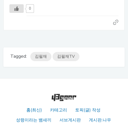
0
Tagged:
김필재
김필재TV
홈(최신)
카테고리
토픽(글) 작성
성령이라는 뱀새끼
서브게시판
게시판.나우