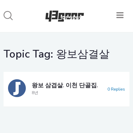
Topic Tag:
왕보삼결살
왕보 삼겹살. 이천 단골집.
0 Replies
8년